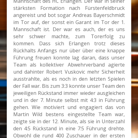
Mannschaft des HC Erlangen. Der war in seiner
stärksten Formation nach Fürstenfeldbruck
angereist und bot sogar Andreas Bayerschmidt
im Tor auf, der sonst ein Garant im Tor der 1.
Mannschaft ist. Der war es auch, der es uns
sehr schwer machte, zum Torerfolg zu
kommen. Dass sich Erlangen trotz dieses
Rückhalts Anfangs nur über über eine knappe
Führung freuen konnte lag daran, dass unser
Team als kollektiver Abwehrverband agierte
und dahinter Robert Vuskovic mehr Sicherheit
ausstrahlte, als es noch in den letzten Spielen
der Fall war. Bis zum 3:3 konnte unser Team den
jeweiligen Rückstand immer wieder ausgleichen
und in der 7. Minute selbst mit 4:3 in Führung
gehen. Wie motiviert und engagiert das von
Martin Wild bestens eingestellte Team war,
zeigte sie in der 12. Minute, als sie in Unterzahl
den 4:5 Rückstand in eine 7:5 Führung drehte.
Obwohl die rund 400 Zuschauer in der ersten