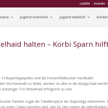
Leitbild
Kontakt
hsene
Jugend männlich
Jugend weiblich
Kinder
elhaid halten – Korbi Sparn hilf
4 Bayernligaspielen sind die Fürstenfeldbrucker Handballer
n Wochenende so bleibt, werden sie alles in die Waagschale werfe
steiger TSV Winkelhaid erfolgreich zu sein.
Brucker Panther sogar die Tabellenspitze der Bayernliga erklommen.
 um jeden Zähler kämpfen wird. Jahr für Jahr spielen die Mittelfranken