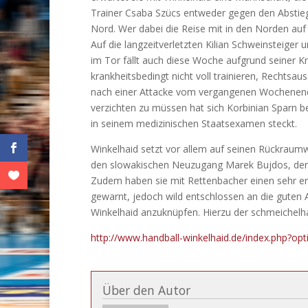
Trainer Csaba Szücs entweder gegen den Abstieg
Nord. Wer dabei die Reise mit in den Norden auf S
Auf die langzeitverletzten Kilian Schweinsteiger
im Tor fällt auch diese Woche aufgrund seiner K
krankheitsbedingt nicht voll trainieren, Rechts
nach einer Attacke vom vergangenen Wochenend
verzichten zu müssen hat sich Korbinian Sparn be
in seinem medizinischen Staatsexamen steckt.
Winkelhaid setzt vor allem auf seinen Rückraumw
den slowakischen Neuzugang Marek Bujdos, der 
Zudem haben sie mit Rettenbacher einen sehr erfa
gewarnt, jedoch wild entschlossen an die guten 
Winkelhaid anzuknüpfen. Hierzu der schmeichelha
http://www.handball-winkelhaid.de/index.php?
Über den Autor