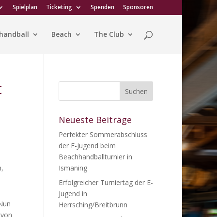
Spielplan
Ticketing
Spenden
Sponsoren
handball
Beach
The Club
t
Neueste Beiträge
Perfekter Sommerabschluss
der E-Jugend beim
Beachhandballturnier in
n,
Ismaning
Erfolgreicher Turniertag der E-
Jugend in
 Nun
Herrsching/Breitbrunn
 von