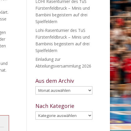
LOHI Rasenturnier des TuS
Fürstenfeldbruck – Minis und
lärt.
Bambini begeistern auf drei
asse
Spielfeldern
Lohi-Rasenturnier des TuS
agen
Fürstenfeldbruck – Minis und
der
Bambinis begeistern auf drei
tten
Spielfeldern
Einladung zur
 und
Abteilungsversammlung 2026
hat.
Aus dem Archiv
Aus
dem
Archiv
Nach Kategorie
Nach
Kategorie