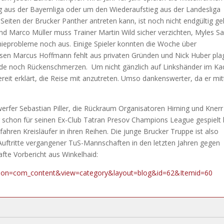
 aus der Bayernliga oder um den Wiederaufstieg aus der Landesliga
eiten der Brucker Panther antreten kann, ist noch nicht endgültig gek
 und Marco Müller muss Trainer Martin Wild sicher verzichten, Myles S
nieprobleme noch aus. Einige Spieler konnten die Woche über
aussen Marcus Hoffmann fehlt aus privaten Gründen und Nick Huber pl
e noch Rückenschmerzen. Um nicht gänzlich auf Linkshänder im Ka
reit erklärt, die Reise mit anzutreten. Umso dankenswerter, da er mi
erfer Sebastian Piller, die Rückraum Organisatoren Hirning und Knerr
schon für seinen Ex-Club Tatran Presov Champions League gespielt 
hren Kreisläufer in ihren Reihen. Die junge Brucker Truppe ist also
Auftritte vergangener TuS-Mannschaften in den letzten Jahren gegen
fte Vorbericht aus Winkelhaid:
option=com_content&view=category&layout=blog&id=62&Itemid=60