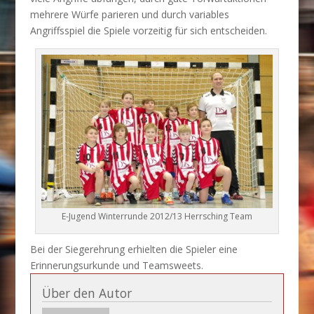
mehrere Würfe parieren und durch variables
Angriffsspiel die Spiele vorzeitig für sich entscheiden.
E-Jugend Winterrunde 2012/13 Herrsching Team
Bei der Siegerehrung erhielten die Spieler eine
Erinnerungsurkunde und Teamsweets.
Über den Autor