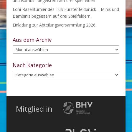
und Bambini begeistern auf drei Spielfeldern
Lohi-Rasenturnier des TuS Fürstenfeldbruck – Minis und
Bambinis begeistern auf drei Spielfeldern
Einladung zur Abteilungsversammlung 2026
Aus dem Archiv
Aus
dem
Archiv
Nach Kategorie
Nach
Kategorie
Mitglied in