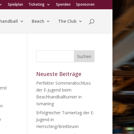
Spielplan
Ticketing
Spenden
Sponsoren
handball
Beach
The Club
Neueste Beiträge
Perfekter Sommerabschluss
erst
der E-Jugend beim
Beachhandballturnier in
Ismaning
nn
Erfolgreicher Turniertag der E-
r
Jugend in
Herrsching/Breitbrunn