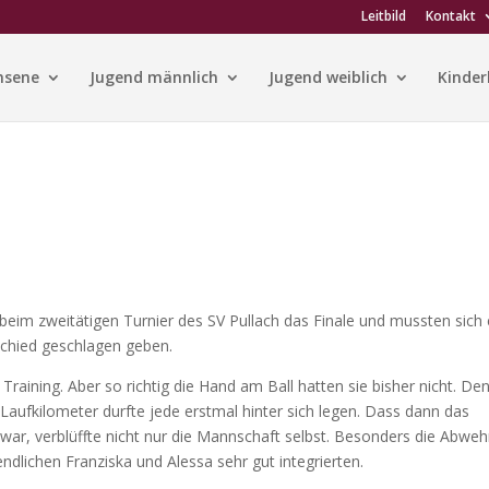
Leitbild
Kontakt
hsene
Jugend männlich
Jugend weiblich
Kinder
eim zweitätigen Turnier des SV Pullach das Finale und mussten sich 
chied geschlagen geben.
raining. Aber so richtig die Hand am Ball hatten sie bisher nicht. De
 Laufkilometer durfte jede erstmal hinter sich legen. Dass dann das
war, verblüffte nicht nur die Mannschaft selbst. Besonders die Abweh
ndlichen Franziska und Alessa sehr gut integrierten.