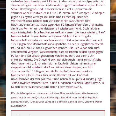
einlaufen. Nach bereits zwei 2.Plätzen in den letzten beiden Spielzeiten ist
dies die erfolgreichste Saison in der noch jungen Trainerlaufbahn von Florian
Schall. Hervorragend, und in dieser Form so nicht zu erwarten, die
Vorrunde ohne Punktverlust mit 16: 0 Punkten, mit 2 knappen Heimsiegen
gegen die ärgsten Verfolger Weilheim und Herrsching. Nach der
Weihnachtspause leistete man sich dann einen Ausrutscher zum
Rückrundenauftakt zuhause gegen den SC Unterpfaffenhofen und machte
damit das Rennen um die Meisterschaft wieder spannend. Doch mit dem
Auswärtssieg beim Tabellenzweiten Weilheim waren die Jungs wieder voll auf
Meisterschaftskurs und hätten mit einem Erfolg in Herrsching die
Meisterschaft vorzeitig klar machen können. Dort verlor man allerdings mit
19:23 gegen eine Mannschaft auf Augenhöhe, die sehr ausgeglichen besetzt
ist und alle ihre Heimspiele gewinnen konnte. Dadurch verlor man auch
den direkten Vergleich, was bedeutete, dass die letzten beiden Spiele gegen
Pullach und Isar Loisach gewonnen werden mußten, was dann auch
erfolgreich gelang. Die D-Jugend zeichnet sich durch ihre mannschaftliche
Geschlossenheit, z.B. konnten sich im Laufe der Saison mehrmals alle
eingesetzten Feldspieler in die Torschützenliste eintragen, aus. Mit
durchschnittlich 13 Gegentoren stellte der TuS die abwehrstärkste
Mannschaft aller 9 Teams, hier ist die Handschrift von Flo Schall
unverkennbar, der sehr positiv auf und neben dem Spielfeld auf das junge
Team einwirken konnte. Hierfür, und für deinen nimmermüden Einsatz, im
Namen deiner Mannschaft und deren Eltern vielen Dank.
Für die 99er geht es zusammen mit den 98er am nächsten Wochenende
gleich weiter mit der Quali zur Bayernliga, hier darf man auf das Ergebnis
gespannt sein. Der 2000er Jahrgang darf sich dann in der D-Jugend weiter
auszeichnen.