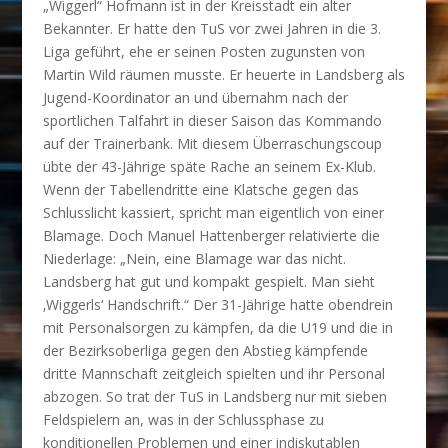
„Wiggerl“ Hofmann ist in der Kreisstadt ein alter
Bekannter. Er hatte den TuS vor zwei Jahren in die 3.
Liga geführt, ehe er seinen Posten zugunsten von
Martin Wild räumen musste. Er heuerte in Landsberg als
Jugend-Koordinator an und übernahm nach der
sportlichen Talfahrt in dieser Saison das Kommando
auf der Trainerbank. Mit diesem Überraschungscoup
übte der 43-Jährige späte Rache an seinem Ex-Klub.
Wenn der Tabellendritte eine Klatsche gegen das
Schlusslicht kassiert, spricht man eigentlich von einer
Blamage. Doch Manuel Hattenberger relativierte die
Niederlage: „Nein, eine Blamage war das nicht.
Landsberg hat gut und kompakt gespielt. Man sieht
‚Wiggerls‘ Handschrift.“ Der 31-Jährige hatte obendrein
mit Personalsorgen zu kämpfen, da die U19 und die in
der Bezirksoberliga gegen den Abstieg kämpfende
dritte Mannschaft zeitgleich spielten und ihr Personal
abzogen. So trat der TuS in Landsberg nur mit sieben
Feldspielern an, was in der Schlussphase zu
konditionellen Problemen und einer indiskutablen