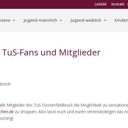
Leitbild
Kontakt
hsene
Jugend männlich
Jugend weiblich
Kinder
TuS-Fans und Mitglieder
bruck!
le Mitglieder des TuS Fürstenfeldbruck die Möglichkeit zu sensatione
chen.de
zu shoppen. Also lasst euch und euren Vereinskollegen das ni
asching!