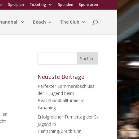
Spielplan
Ticketing
Spenden
Sponsoren
handball
Beach
The Club
Neueste Beiträge
Perfekter Sommerabschluss
der E-Jugend beim
Beachhandballturnier in
Ismaning
llen
Erfolgreicher Turniertag der E-
cht
Jugend in
Herrsching/Breitbrunn