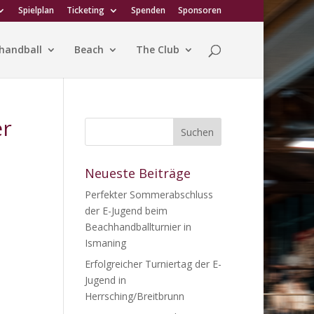
Spielplan
Ticketing
Spenden
Sponsoren
handball
Beach
The Club
er
Neueste Beiträge
Perfekter Sommerabschluss
der E-Jugend beim
Beachhandballturnier in
Ismaning
Erfolgreicher Turniertag der E-
Jugend in
Herrsching/Breitbrunn