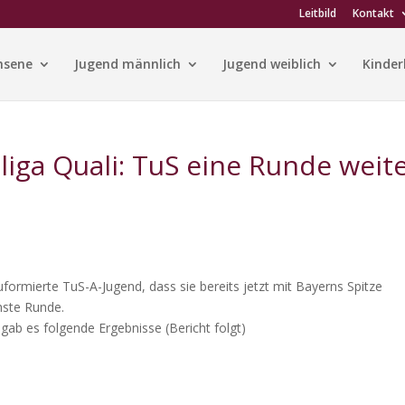
Leitbild
Kontakt
hsene
Jugend männlich
Jugend weiblich
Kinder
iga Quali: TuS eine Runde weit
formierte TuS-A-Jugend, dass sie bereits jetzt mit Bayerns Spitze
chste Runde.
 gab es folgende Ergebnisse (Bericht folgt)