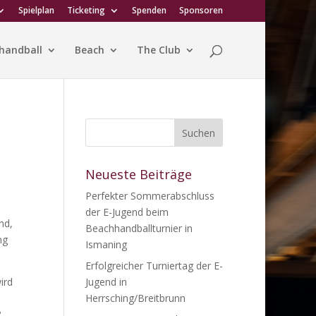
Spielplan
Ticketing
Spenden
Sponsoren
handball
Beach
The Club
Neueste Beiträge
Perfekter Sommerabschluss
der E-Jugend beim
nd,
Beachhandballturnier in
ng
Ismaning
Erfolgreicher Turniertag der E-
ird
Jugend in
Herrsching/Breitbrunn
?