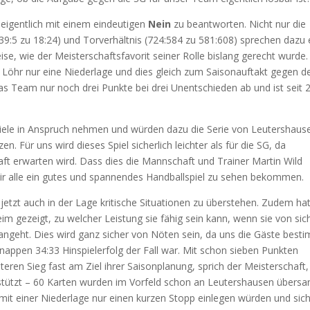
 eigentlich mit einem eindeutigen
Nein
zu beantworten. Nicht nur die
39:5 zu 18:24) und Torverhältnis (724:584 zu 581:608) sprechen dazu 
se, wie der Meisterschaftsfavorit seiner Rolle bislang gerecht wurde.
r Löhr nur eine Niederlage und dies gleich zum Saisonauftakt gegen d
das Team nur noch drei Punkte bei drei Unentschieden ab und ist seit 
 Spiele in Anspruch nehmen und würden dazu die Serie von Leutershaus
. Für uns wird dieses Spiel sicherlich leichter als für die SG, da
t erwarten wird. Dass dies die Mannschaft und Trainer Martin Wild
wir alle ein gutes und spannendes Handballspiel zu sehen bekommen.
 jetzt auch in der Lage kritische Situationen zu überstehen. Zudem hat
 gezeigt, zu welcher Leistung sie fähig sein kann, wenn sie von sic
 angeht. Dies wird ganz sicher von Nöten sein, da uns die Gäste best
nappen 34:33 Hinspielerfolg der Fall war. Mit schon sieben Punkten
eren Sieg fast am Ziel ihrer Saisonplanung, sprich der Meisterschaft,
tützt – 60 Karten wurden im Vorfeld schon an Leutershausen übersan
 mit einer Niederlage nur einen kurzen Stopp einlegen würden und sic