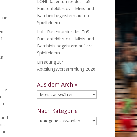
LOHI Rasenturnier des TuS
Fürstenfeldbruck – Minis und
Bambini begeistern auf drei
eine
Spielfeldern
en
Lohi-Rasenturnier des TuS
21
Fürstenfeldbruck – Minis und
Bambinis begeistern auf drei
Spielfeldern
en
Einladung zur
Abteilungsversammlung 2026
Aus dem Archiv
 sie
Aus
h
dem
immt
Archiv
Nach Kategorie
 und
Nach
dt.
Kategorie
h an