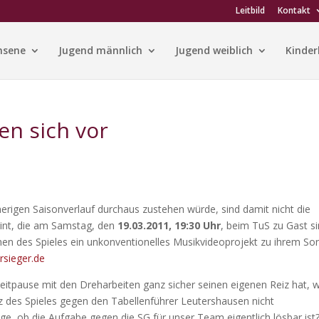
Leitbild
Kontakt
hsene
Jugend männlich
Jugend weiblich
Kinder
len sich vor
rigen Saisonverlauf durchaus zustehen würde, sind damit nicht die
eint, die am Samstag, den
19.03.2011, 19:30 Uhr
, beim TuS zu Gast si
men des Spieles ein unkonventionelles Musikvideoprojekt zu ihrem So
sieger.de
eitpause mit den Dreharbeiten ganz sicher seinen eigenen Reiz hat, w
iz des Spieles gegen den Tabellenführer Leutershausen nicht
age, ob die Aufgabe gegen die SG für unser Team eigentlich lösbar ist