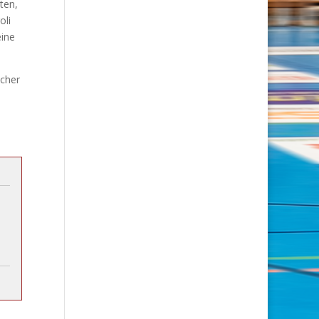
ten,
oli
eine
acher