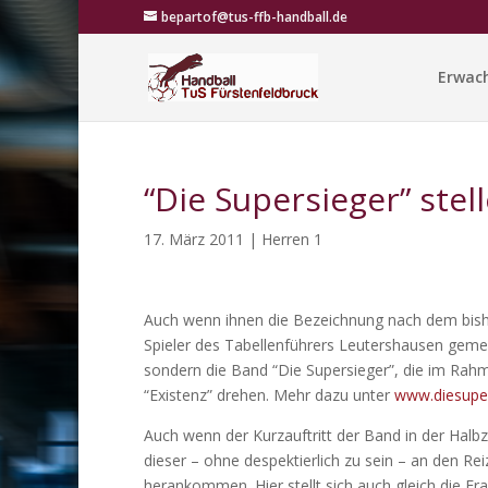
bepartof@tus-ffb-handball.de
Erwac
“Die Supersieger” stel
17. März 2011
|
Herren 1
Auch wenn ihnen die Bezeichnung nach dem bishe
Spieler des Tabellenführers Leutershausen gem
sondern die Band “Die Supersieger”, die im Rah
“Existenz” drehen. Mehr dazu unter
www.diesuper
Auch wenn der Kurzauftritt der Band in der Halbz
dieser – ohne despektierlich zu sein – an den Re
herankommen. Hier stellt sich auch gleich die Fr