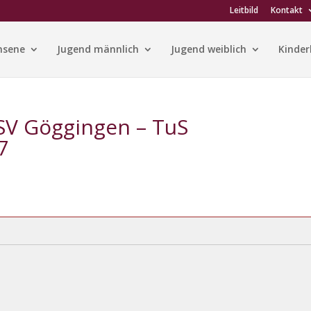
Leitbild
Kontakt
hsene
Jugend männlich
Jugend weiblich
Kinder
TSV Göggingen – TuS
7