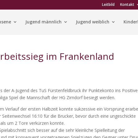
Leitbild
Kontakt
hsene
Jugend männlich
Jugend weiblich
Kinder
rbeitssieg im Frankenland
s der A-Jugend des TuS Fürstenfeldbruck ihr Punktekonto ins Positive
liga Spiel die Mannschaft der HG Zirndorf besiegt werden.
m Verlauf der ersten Halbzeit konnte sukzessive ein Vorsprung erarbe
 Seitenwechsel 16:10 für die Brucker, bevor durch eine ungeschickte
als um 2 Tore verkürzen konnte.
labschnitt sich besser auf die sehr kleinliche Spielleitung der
 und mit konsequent vorgetragenen Spielzügen den Gegner unter Dru