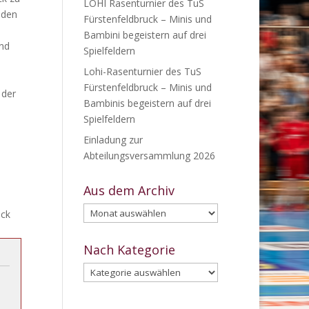
LOHI Rasenturnier des TuS
 den
Fürstenfeldbruck – Minis und
Bambini begeistern auf drei
und
Spielfeldern
Lohi-Rasenturnier des TuS
Fürstenfeldbruck – Minis und
 der
Bambinis begeistern auf drei
Spielfeldern
Einladung zur
Abteilungsversammlung 2026
Aus dem Archiv
Aus
ick
dem
Archiv
Nach Kategorie
Nach
Kategorie