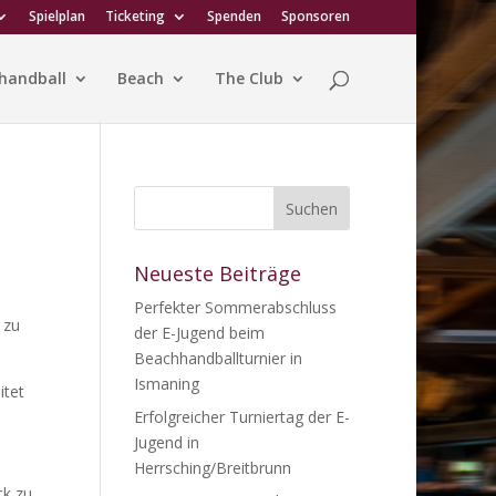
Spielplan
Ticketing
Spenden
Sponsoren
handball
Beach
The Club
Neueste Beiträge
Perfekter Sommerabschluss
 zu
der E-Jugend beim
Beachhandballturnier in
Ismaning
itet
Erfolgreicher Turniertag der E-
Jugend in
Herrsching/Breitbrunn
ck zu