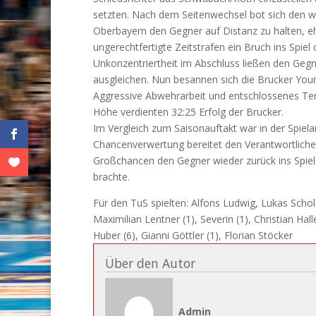
setzten. Nach dem Seitenwechsel bot sich den w
Oberbayern den Gegner auf Distanz zu halten, e
ungerechtfertigte Zeitstrafen ein Bruch ins Spie
Unkonzentriertheit im Abschluss ließen den Gegn
ausgleichen. Nun besannen sich die Brucker Youn
Aggressive Abwehrarbeit und entschlossenes Tempo
Höhe verdienten 32:25 Erfolg der Brucker.
Im Vergleich zum Saisonauftakt war in der Spielan
Chancenverwertung bereitet den Verantwortliche
Großchancen den Gegner wieder zurück ins Spiel
brachte.
Für den TuS spielten: Alfons Ludwig, Lukas Scholz
Maximilian Lentner (1), Severin (1), Christian Hal
Huber (6), Gianni Göttler (1), Florian Stöcker
Über den Autor
Admin