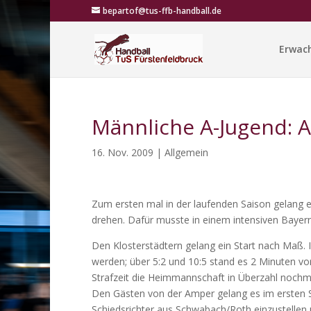
bepartof@tus-ffb-handball.de
Erwac
Männliche A-Jugend: A
16. Nov. 2009
|
Allgemein
Zum ersten mal in der laufenden Saison gelang e
drehen. Dafür musste in einem intensiven Bayern
Den Klosterstädtern gelang ein Start nach Maß. I
werden; über 5:2 und 10:5 stand es 2 Minuten vor
Strafzeit die Heimmannschaft in Überzahl nochm
Den Gästen von der Amper gelang es im ersten Spie
Schiedsrichter aus Schwabach/Roth einzustellen