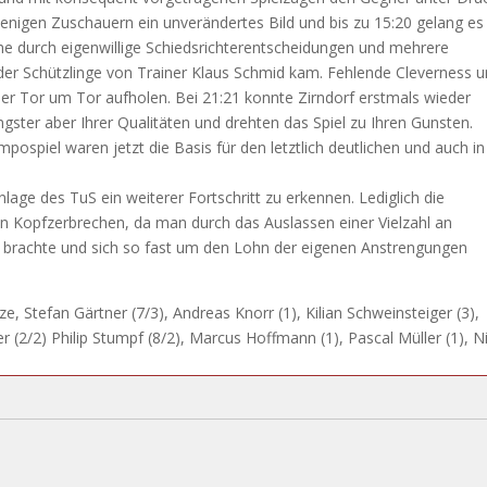
enigen Zuschauern ein unverändertes Bild und bis zu 15:20 gelang es
he durch eigenwillige Schiedsrichterentscheidungen und mehrere
l der Schützlinge von Trainer Klaus Schmid kam. Fehlende Cleverness 
er Tor um Tor aufholen. Bei 21:21 konnte Zirndorf erstmals wieder
gster aber Ihrer Qualitäten und drehten das Spiel zu Ihren Gunsten.
spiel waren jetzt die Basis für den letztlich deutlichen und auch in
lage des TuS ein weiterer Fortschritt zu erkennen. Lediglich die
n Kopfzerbrechen, da man durch das Auslassen einer Vielzahl an
 brachte und sich so fast um den Lohn der eigenen Anstrengungen
e, Stefan Gärtner (7/3), Andreas Knorr (1), Kilian Schweinsteiger (3),
ler (2/2) Philip Stumpf (8/2), Marcus Hoffmann (1), Pascal Müller (1), N