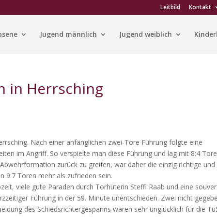
Leitbild
Kontakt
hsene
Jugend männlich
Jugend weiblich
Kinder
 in Herrsching
rrsching. Nach einer anfänglichen zwei-Tore Führung folgte eine
iten im Angriff.
So verspielte man diese Führung und lag mit 8:4 Tor
e Abwehrformation zurück zu greifen, war daher die einzig richtige und 
n 9:7 Toren mehr als zufrieden sein.
bzeit, viele gute Paraden durch Torhüterin Steffi Raab und eine souve
rzzeitiger Führung in der 59. Minute unentschieden. Zwei nicht gegeb
heidung des Schiedsrichtergespanns waren sehr unglücklich für die Tu