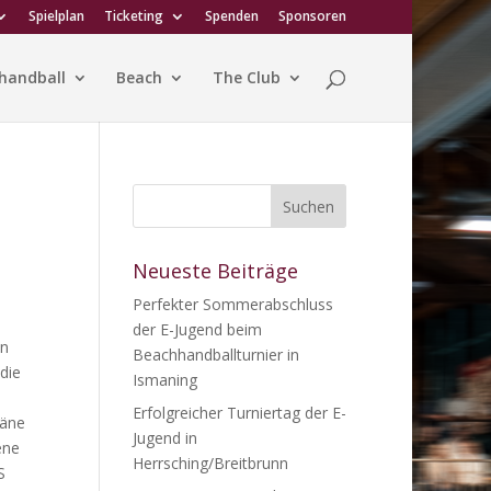
Spielplan
Ticketing
Spenden
Sponsoren
handball
Beach
The Club
Neueste Beiträge
Perfekter Sommerabschluss
der E-Jugend beim
en
Beachhandballturnier in
die
Ismaning
Erfolgreicher Turniertag der E-
räne
Jugend in
ene
Herrsching/Breitbrunn
S