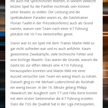
ihn auch mit Sprechchören feierten, in seinem vielleicht
letzten Spiel für die Panther nochmals sein Können
unter Beweis zu stellen. Die Leistung und die
spektakulären Paraden waren es, die Gästetrainer
Florian Taafel in der Pressekonferenz auch als Grund
nannte, warum sein Team nach einer 4:7 Führung
plötzlich mit 10:7 ins Hintertreffen geriet.
Davor war es ein Spiel mit dem Trainer Martin Wild so
gar nicht zufrieden war und es auch anführte. Kaum
gewonnene Zweikämpfe, viele technische Fehler und
eine löchrige Abwehr. Das waren die Gründe, warum die
Gäste bis zur elften Minute eine 4:7 in Führung
herausspielen konnten und Martin Wild mit einer
Auszeit versuchte sein Team ein wenig Wach zu rütteln.
Danach ging es mit Michael Luderschmid als Rückhalt
ein wenig besser. In der 16. Minute gelang Philipp
Hlawatsch der Ausgleich zum 7:7 und Felix Kerst konnte
mit dem ersten Siebenmeter die 8:7 Führung erzielen.
Dass die TGS die Qualität hat in der Liga mitzuspielen,