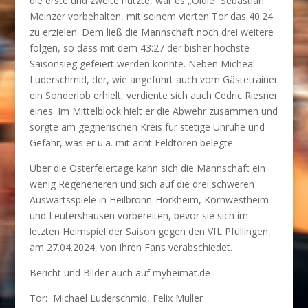
die erste und zweite nutzte, war es „Oldie“ Sebastian
Meinzer vorbehalten, mit seinem vierten Tor das 40:24
zu erzielen. Dem ließ die Mannschaft noch drei weitere
folgen, so dass mit dem 43:27 der bisher höchste
Saisonsieg gefeiert werden konnte. Neben Micheal
Luderschmid, der, wie angeführt auch vom Gästetrainer
ein Sonderlob erhielt, verdiente sich auch Cedric Riesner
eines. Im Mittelblock hielt er die Abwehr zusammen und
sorgte am gegnerischen Kreis für stetige Unruhe und
Gefahr, was er u.a. mit acht Feldtoren belegte.
Über die Osterfeiertage kann sich die Mannschaft ein
wenig Regenerieren und sich auf die drei schweren
Auswärtsspiele in Heilbronn-Horkheim, Kornwestheim
und Leutershausen vorbereiten, bevor sie sich im
letzten Heimspiel der Saison gegen den VfL Pfullingen,
am 27.04.2024, von ihren Fans verabschiedet.
Bericht und Bilder auch auf myheimat.de
Tor: Michael Luderschmid, Felix Müller