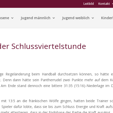
Leitbild
Kontakt
hsene
Jugend männlich
Jugend weiblich
Kinder
der Schlussviertelstunde
tige Regeländerung beim Handball durchsetzen können, so hätte e
rzt. Denn dann hätte sein Pantherrudel zwei Punkte mehr auf dem K
. Am Ende stand dennoch eine bittere 31:35 (15:16)-Niederlage im 
mit 13:5 an die fränkischen Wölfe gingen, hatten beide Trainer sc
pieler dafür lobte, dass sie bis zum Schluss Energie und Kraft aufs
ehr attestieren, dass in der Endphase der Partie die Kraft ausging.