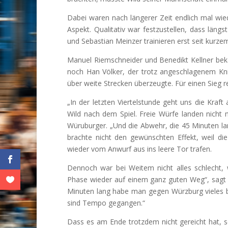
Dabei waren nach längerer Zeit endlich mal wiede
Aspekt. Qualitativ war festzustellen, dass längs
und Sebastian Meinzer trainieren erst seit kurze
Manuel Riemschneider und Benedikt Kellner beka
noch Han Völker, der trotz angeschlagenem Kni
über weite Strecken überzeugte. Für einen Sieg r
„In der letzten Viertelstunde geht uns die Kraf
Wild nach dem Spiel. Freie Würfe landen nicht 
Würuburger. „Und die Abwehr, die 45 Minuten lang 
brachte nicht den gewünschten Effekt, weil d
wieder vom Anwurf aus ins leere Tor trafen.
Dennoch war bei Weitem nicht alles schlecht, 
Phase wieder auf einem ganz guten Weg“, sagt 
Minuten lang habe man gegen Würzburg vieles b
sind Tempo gegangen.“
Dass es am Ende trotzdem nicht gereicht hat, s