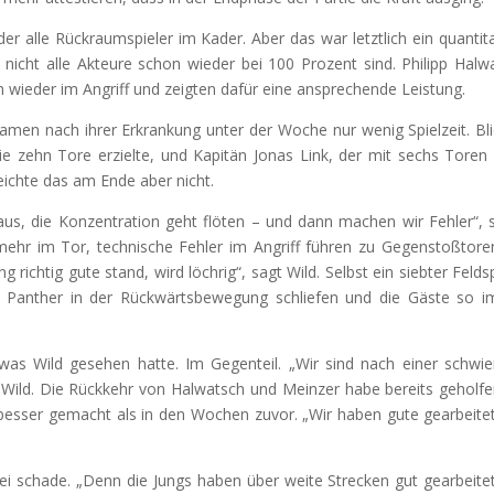
r alle Rückraumspieler im Kader. Aber das war letztlich ein quantita
t nicht alle Akteure schon wieder bei 100 Prozent sind. Philipp Halw
m wieder im Angriff und zeigten dafür eine ansprechende Leistung.
men nach ihrer Erkrankung unter der Woche nur wenig Spielzeit. Bl
e zehn Tore erzielte, und Kapitän Jonas Link, der mit sechs Toren
eichte das am Ende aber nicht.
t aus, die Konzentration geht flöten – und dann machen wir Fehler“, 
mehr im Tor, technische Fehler im Angriff führen zu Gegenstoßtore
richtig gute stand, wird löchrig“, sagt Wild. Selbst ein siebter Feldsp
ie Panther in der Rückwärtsbewegung schliefen und die Gäste so 
was Wild gesehen hatte. Im Gegenteil. „Wir sind nach einer schwie
Wild. Die Rückkehr von Halwatsch und Meinzer habe bereits geholfe
esser gemacht als in den Wochen zuvor. „Wir haben gute gearbeite
ei schade. „Denn die Jungs haben über weite Strecken gut gearbeite