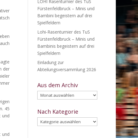
LOHI Rasenturnier des TuS
Fürstenfeldbruck – Minis und
tiver
Bambini begeistern auf drei
atsch
Spielfeldern
Lohi-Rasenturnier des TuS
ieben
Fürstenfeldbruck – Minis und
 auch
Bambinis begeistern auf drei
Spielfeldern
sagte
Einladung zur
n der
Abteilungsversammlung 2026
ieler
immer
Aus dem Archiv
Aus
dem
rigen
Archiv
n. 45
Nach Kategorie
t und
Nach
Kategorie
t und