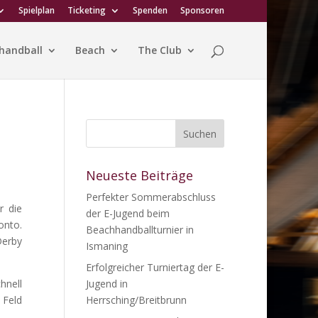
Spielplan
Ticketing
Spenden
Sponsoren
handball
Beach
The Club
Neueste Beiträge
Perfekter Sommerabschluss
r die
der E-Jugend beim
onto.
Beachhandballturnier in
Derby
Ismaning
Erfolgreicher Turniertag der E-
hnell
Jugend in
 Feld
Herrsching/Breitbrunn