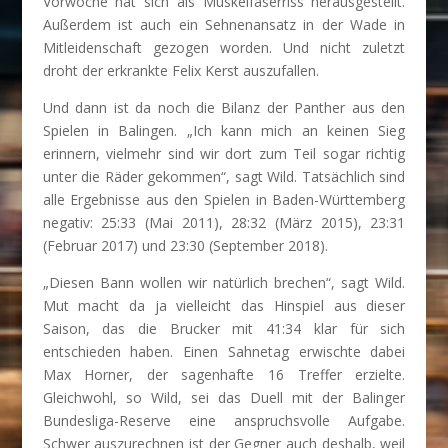
Vorwoche hat sich als Muskelfaserriss herausgestellt.
Außerdem ist auch ein Sehnenansatz in der Wade in
Mitleidenschaft gezogen worden. Und nicht zuletzt
droht der erkrankte Felix Kerst auszufallen.
Und dann ist da noch die Bilanz der Panther aus den
Spielen in Balingen. „Ich kann mich an keinen Sieg
erinnern, vielmehr sind wir dort zum Teil sogar richtig
unter die Räder gekommen“, sagt Wild. Tatsächlich sind
alle Ergebnisse aus den Spielen in Baden-Württemberg
negativ: 25:33 (Mai 2011), 28:32 (März 2015), 23:31
(Februar 2017) und 23:30 (September 2018).
„Diesen Bann wollen wir natürlich brechen“, sagt Wild.
Mut macht da ja vielleicht das Hinspiel aus dieser
Saison, das die Brucker mit 41:34 klar für sich
entschieden haben. Einen Sahnetag erwischte dabei
Max Horner, der sagenhafte 16 Treffer erzielte.
Gleichwohl, so Wild, sei das Duell mit der Balinger
Bundesliga-Reserve eine anspruchsvolle Aufgabe.
Schwer auszurechnen ist der Gegner auch deshalb, weil