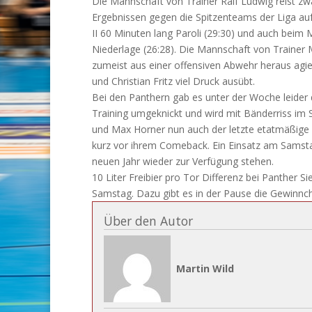
Die Mannschaft von Trainer Ralf Ludwig reist zwa
Ergebnissen gegen die Spitzenteams der Liga au
II 60 Minuten lang Paroli (29:30) und auch beim
Niederlage (26:28). Die Mannschaft von Trainer M
zumeist aus einer offensiven Abwehr heraus agier
und Christian Fritz viel Druck ausübt.
Bei den Panthern gab es unter der Woche leider d
Training umgeknickt und wird mit Bänderriss im 
und Max Horner nun auch der letzte etatmäßige
kurz vor ihrem Comeback. Ein Einsatz am Samstag
neuen Jahr wieder zur Verfügung stehen.
10 Liter Freibier pro Tor Differenz bei Panther 
Samstag. Dazu gibt es in der Pause die Gewinnch
Über den Autor
Martin Wild