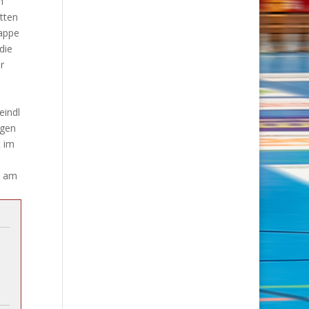
n
tten
nappe
die
r
eindl
egen
t im
l am