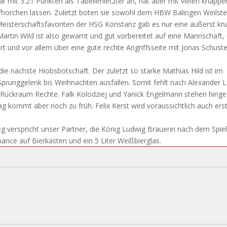
r mit 3:21 Punkten als Tabellenletzter an, hat aber mit vielen knappe
fhorchen lassen. Zuletzt boten sie sowohl dem HBW Balingen Weilste
 Meisterschaftsfavoriten der HSG Konstanz gab es nur eine äußerst k
artin Wild ist also gewarnt und gut vorbereitet auf eine Mannschaft, 
t und vor allem über eine gute rechte Angriffsseite mit Jonas Schuste
ie nächste Hiobsbotschaft. Der zuletzt so starke Mathias Hild ist im
Sprunggelenk bis Weihnachten ausfallen. Somit fehlt nach Alexander L
 Rückraum Rechte. Falk Kolodziej und Yanick Engelmann stehen hing
 kommt aber noch zu früh. Felix Kerst wird voraussichtlich auch ers
Sieg verspricht unser Partner, die König Ludwig Brauerei nach dem Spie
ance auf Bierkästen und ein 5 Liter Weißbierglas.