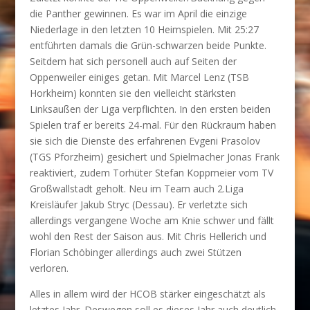
die Panther gewinnen. Es war im April die einzige
Niederlage in den letzten 10 Heimspielen. Mit 25:27
entführten damals die Grün-schwarzen beide Punkte.
Seitdem hat sich personell auch auf Seiten der
Oppenweiler einiges getan. Mit Marcel Lenz (TSB
Horkheim) konnten sie den vielleicht stärksten
Linksaußen der Liga verpflichten. In den ersten beiden
Spielen traf er bereits 24-mal. Für den Rückraum haben
sie sich die Dienste des erfahrenen Evgeni Prasolov
(TGS Pforzheim) gesichert und Spielmacher Jonas Frank
reaktiviert, zudem Torhüter Stefan Koppmeier vom TV
Großwallstadt geholt. Neu im Team auch 2.Liga
Kreisläufer Jakub Stryc (Dessau). Er verletzte sich
allerdings vergangene Woche am Knie schwer und fällt
wohl den Rest der Saison aus. Mit Chris Hellerich und
Florian Schöbinger allerdings auch zwei Stützen
verloren.
Alles in allem wird der HCOB stärker eingeschätzt als
letztes Jahr. Deswegen soll es dieses Jahr auch deutlich