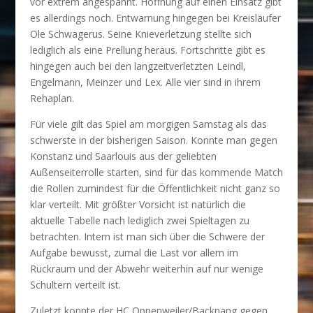
vor extrem angespannt. Hoffnung auf einen Einsatz gibt
es allerdings noch. Entwarnung hingegen bei Kreisläufer
Ole Schwagerus. Seine Knieverletzung stellte sich
lediglich als eine Prellung heraus. Fortschritte gibt es
hingegen auch bei den langzeitverletzten Leindl,
Engelmann, Meinzer und Lex. Alle vier sind in ihrem
Rehaplan.
Für viele gilt das Spiel am morgigen Samstag als das
schwerste in der bisherigen Saison. Konnte man gegen
Konstanz und Saarlouis aus der geliebten
Außenseiterrolle starten, sind für das kommende Match
die Rollen zumindest für die Öffentlichkeit nicht ganz so
klar verteilt. Mit größter Vorsicht ist natürlich die
aktuelle Tabelle nach lediglich zwei Spieltagen zu
betrachten. Intern ist man sich über die Schwere der
Aufgabe bewusst, zumal die Last vor allem im
Rückraum und der Abwehr weiterhin auf nur wenige
Schultern verteilt ist.
Zuletzt konnte der HC Oppenweiler/Backnang gegen