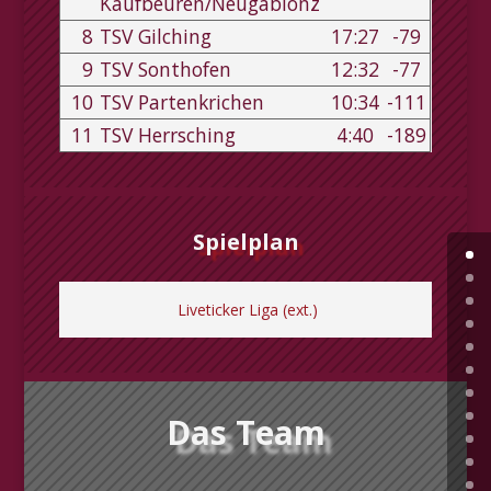
Kaufbeuren/Neugablonz
8
TSV Gilching
17:27
-79
9
TSV Sonthofen
12:32
-77
10
TSV Partenkrichen
10:34
-111
11
TSV Herrsching
4:40
-189
Spielplan
Liveticker Liga (ext.)
Das Team