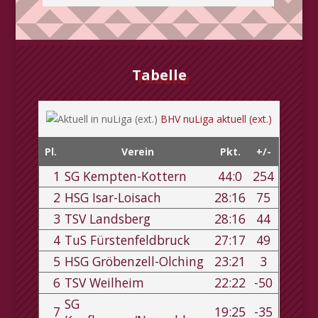
Tabelle
BHV nuLiga aktuell (ext.)
Pl.
Verein
Pkt.
+/-
1
SG Kempten-Kottern
44:0
254
2
HSG Isar-Loisach
28:16
75
3
TSV Landsberg
28:16
44
4
TuS Fürstenfeldbruck
27:17
49
5
HSG Gröbenzell-Olching
23:21
3
6
TSV Weilheim
22:22
-50
SG
7
19:25
-35