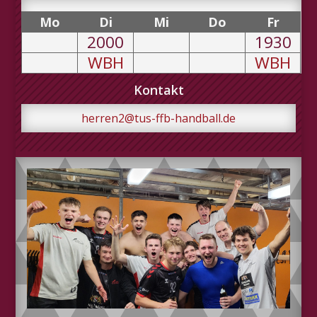
Mo
Di
Mi
Do
Fr
2000
1930
WBH
WBH
Kontakt
herren2@tus-ffb-handball.de